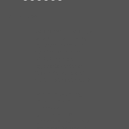
igot2travel
IGOT2TRAVEL LIMITED, et
selskap innlemmet og
registrert i Skottland
med firmanummer
667202, og dets
registrerte kontor er 1
Struan, Sollas, Isle of
North Uist, Scotland, HS.
Denne nettsiden og
dens innhold er
opphavsrett til
[igot2travel] - ©
[igot2travel [2021]. Alle
rettigheter forbeholdt.