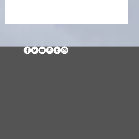
igot2travel
IGOT2TRAVEL LIMITED, a
company incorporated and
registered in Scotland with
company number 667202,
and its registered office is 1
Struan, Sollas, Isle of North
Uist, Scotland, HS6 5DA
This website and its content is
copyright of [igot2travel] - ©