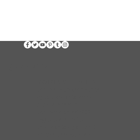
igot2 siubhal
IGOT2TRAVEL LIMITED,
companaidh corpaichte
agus clàraichte ann an
Alba le àireamh
companaidh 667202,
agus is e an oifis
chlàraichte aige 1 An t-
Sruthan, Solas, Eilean