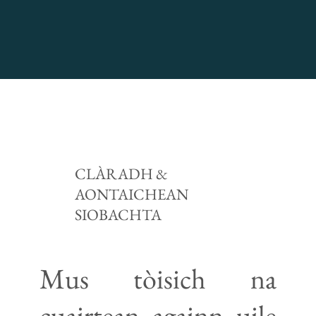
CLÀRADH &
AONTAICHEAN
SIOBACHTA
Mus tòisich na
cuairtean againn uile