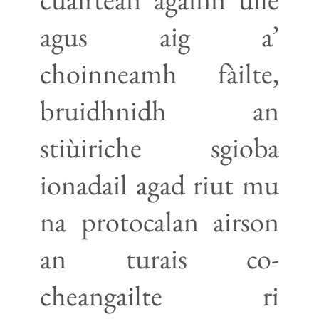
agus aig a’
choinneamh fàilte,
bruidhnidh an
stiùiriche sgioba
ionadail agad riut mu
na protocalan airson
an turais co-
cheangailte ri