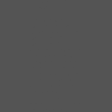
Uibhist a Tuath, Alba,
HS6 5DA.
Tha dlighe-sgrìobhaidh
aig an làrach-lìn seo
agus an t-susbaint aice
[igot2travel] - ©
[igot2travel [2021].
Còraichean uile glèidhte.
Thathas a’ toirmeasg
ath-sgaoileadh no ath-
riochdachadh de phàirt
no den t-susbaint gu lèir
ann an cruth sam bith. .
Chan fhaod thu a chuir
thairis no a stòradh ann
an làrach-lìn sam bith
eile no ann an cruth eile
den t-siostam lorg