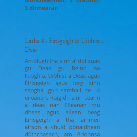
oidhcheannan, 3 bracaist,
3 dìnnearan
Latha 8 - Èirisgeigh & Uibhist a
Deas
An-diugh tha sinn a’ dol suas
gu Deas gu Beinn na
Faoghla, Uibhist a Deas agus
Èirisgeigh agus lorg sinn
saoghal gun samhail de 4
eileanan. Ruigidh sinn ceann
a deas nan Eileanan mu
dheas agus eilean beag
Èirisgeigh a tha ainmeil
airson a chuid pònaidhean
dùthchasach, am Prionnsa