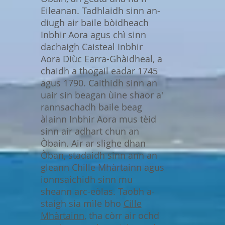
Eileanan. Tadhlaidh sinn an-
diugh air baile bòidheach
Inbhir Aora agus chì sinn
dachaigh Caisteal Inbhir
Aora Diùc Earra-Ghàidheal, a
chaidh a thogail eadar 1745
agus 1790. Caithidh sinn an
uair sin beagan ùine shaor a'
rannsachadh baile beag
àlainn Inbhir Aora mus tèid
sinn air adhart chun an
Òbain. Air ar slighe dhan
Òban, stadaidh sinn ann an
gleann Chille Mhàrtainn agus
ionnsaichidh sinn mu
sheann arc-eòlas. Taobh a-
staigh sia mìle bho
Cille
Mhàrtainn
, tha còrr air ochd