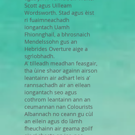
Scott agus Uilleam
Wordsworth. Stad agus èist
ri fuaimneachadh
iongantach Uamh
Fhionnghail, a bhrosnaich
Mendelssohn gus an
Hebrides Overture aige a
sgrìobhadh.
A’ tilleadh meadhan feasgair,
tha ùine shaor againn airson
leantainn air adhart leis a’
rannsachadh air an eilean
iongantach seo agus
cothrom leantainn ann an
ceumannan nan Colourists
Albannach no ceann gu cùl
an eilein agus do làmh
fheuchainn air geama goilf