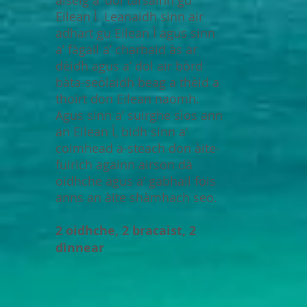
Eilean Ì. Leanaidh sinn air
adhart gu Eilean Ì agus sinn
a’ fàgail a’ charbaid às ar
dèidh agus a’ dol air bòrd
bàta-seòlaidh beag a thèid a
thoirt don Eilean naomh.
Agus sinn a’ suirghe sìos ann
an Eilean Ì, bidh sinn a’
coimhead a-steach don àite-
fuirich againn airson dà
oidhche agus a’ gabhail fois
anns an àite shàmhach seo.
2 oidhche, 2 bracaist, 2
dìnnear