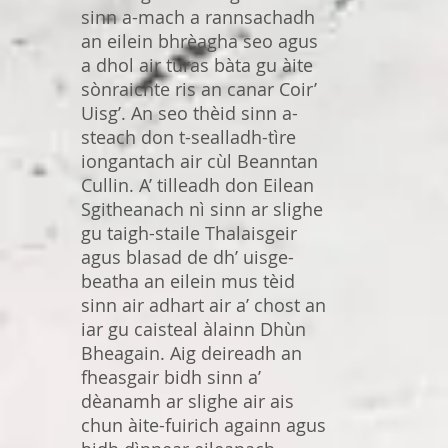
sinn a-mach a rannsachadh
an eilein bhrèagha seo agus
a dhol air turas bàta gu àite
sònraichte ris an canar Coir’
Uisg’. An seo thèid sinn a-
steach don t-sealladh-tìre
iongantach air cùl Beanntan
Cullin. A’ tilleadh don Eilean
Sgitheanach nì sinn ar slighe
gu taigh-staile Thalaisgeir
agus blasad de dh’ uisge-
beatha an eilein mus tèid
sinn air adhart air a’ chost an
iar gu caisteal àlainn Dhùn
Bheagain. Aig deireadh an
fheasgair bidh sinn a’
dèanamh ar slighe air ais
chun àite-fuirich againn agus