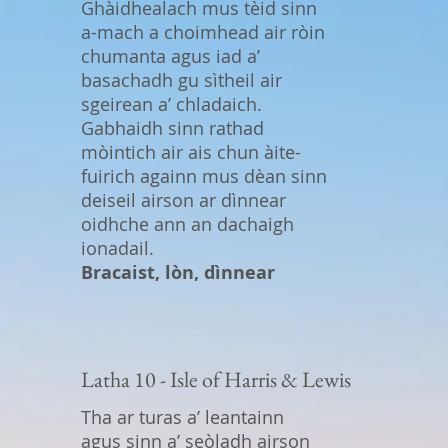
Ghàidhealach mus tèid sinn
a-mach a choimhead air ròin
chumanta agus iad a’
basachadh gu sìtheil air
sgeirean a’ chladaich.
Gabhaidh sinn rathad
mòintich air ais chun àite-
fuirich againn mus dèan sinn
deiseil airson ar dìnnear
oidhche ann an dachaigh
ionadail.
Bracaist, lòn, dìnnear
Latha 10 - Isle of Harris & Lewis
Tha ar turas a’ leantainn
agus sinn a’ seòladh airson