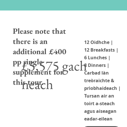
Please note that
there is an
12 Oidhche |
additional £400
12 Breakfasts |
6 Lunches |
£5,575 gach
pp single
8 Dinners |
supplement for
Carbad làn
neach
this tour.
treòraichte &
prìobhaideach |
Tursan air an
toirt a-steach
agus aiseagan
eadar-eilean