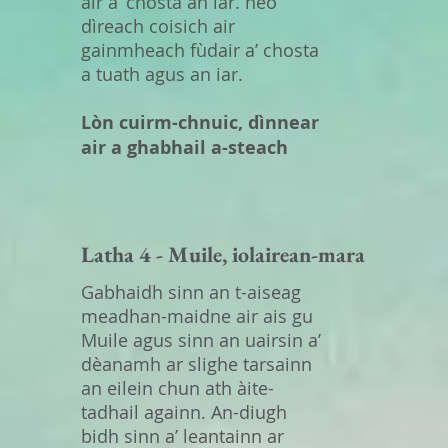
air a’ chosta an iar. neo
dìreach coisich air
gainmheach fùdair a’ chosta
a tuath agus an iar.
Lòn cuirm-chnuic, dìnnear
air a ghabhail a-steach
Latha 4 - Muile, iolairean-mara
Gabhaidh sinn an t-aiseag
meadhan-maidne air ais gu
Muile agus sinn an uairsin a’
dèanamh ar slighe tarsainn
an eilein chun ath àite-
tadhail againn. An-diugh
bidh sinn a’ leantainn ar