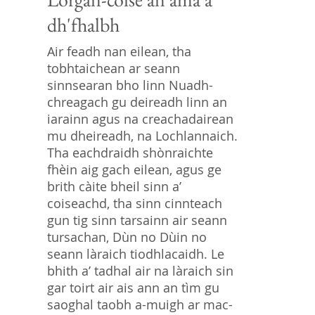
dh'fhalbh
Air feadh nan eilean, tha
tobhtaichean ar seann
sinnsearan bho linn Nuadh-
chreagach gu deireadh linn an
iarainn agus na creachadairean
mu dheireadh, na Lochlannaich.
Tha eachdraidh shònraichte
fhèin aig gach eilean, agus ge
brith càite bheil sinn a’
coiseachd, tha sinn cinnteach
gun tig sinn tarsainn air seann
tursachan, Dùn no Dùin no
seann làraich tiodhlacaidh. Le
bhith a’ tadhal air na làraich sin
gar toirt air ais ann an tìm gu
saoghal taobh a-muigh ar mac-