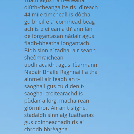
dlùth-cheangailte ris. dìreach
44 mìle timcheall is dòcha
gu bheil e a’ coimhead beag
ach is e eilean a th’ ann làn
de iongantasan nàdair agus
fiadh-bheatha iongantach.
Bidh sinn a’ tadhal air seann
sheòmraichean
tiodhlacaidh, agus Tèarmann
Nàdair Bhaile Raghnaill a tha
ainmeil air feadh an t-
saoghail gus cuid den t-
saoghal croitearachd is
pùdair a lorg, machairean
glòrmhor. Air an t-slighe,
stadaidh sinn aig tuathanas
gus coinneachadh ris a’
chrodh bhrèagha