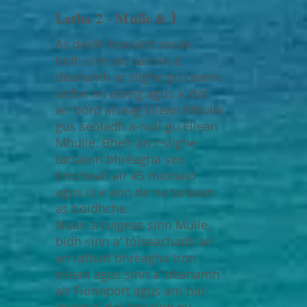
Latha 2 - Muile & Ì
Às deidh bracaist socair,
bidh sinn an uairsin a’
dèanamh ar slighe gu ceann-
uidhe an aiseig agus a’ dol
air bòrd aiseag Eilean Mhuile
gus seòladh a-null gu Eilean
Mhuile. Bheir an t-slighe-
tarsainn bhrèagha seo
timcheall air 45 mionaid
agus is e aon de na turasan
as bòidhche.
Nuair a ruigeas sinn Muile,
bidh sinn a’ tòiseachadh air
an rathad bhrèagha tron
eilean agus sinn a’ dèanamh
air Fionnport agus am bàt-
aiseig a’ dol tarsainn gu