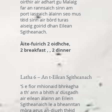
oirthir air adhart gu Malaig
far an rannsaich sinn am
port iasgaich àlainn seo mus
tèid sinn air bòrd turas
aiseig goirid dhan Eilean
Sgitheanach.
Àite-fuirich 2 oidhche,
2 breakfast , , 2 dinner
Latha 6 – An t-Eilean Sgitheanach
‘S e fìor mhionaid bhrèagha
a th’ ann a bhith a’ dùsgadh
air eilean àlainn an Eilein
Sgitheanaich le a bheanntan
mòra agus an-diugh thèid