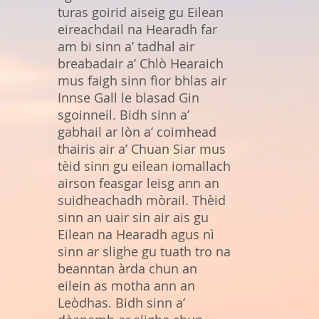
turas goirid aiseig gu Eilean
eireachdail na Hearadh far
am bi sinn a’ tadhal air
breabadair a’ Chlò Hearaich
mus faigh sinn fìor bhlas air
Innse Gall le blasad Gin
sgoinneil. Bidh sinn a’
gabhail ar lòn a’ coimhead
thairis air a’ Chuan Siar mus
tèid sinn gu eilean iomallach
airson feasgar leisg ann an
suidheachadh mòrail. Thèid
sinn an uair sin air ais gu
Eilean na Hearadh agus nì
sinn ar slighe gu tuath tro na
beanntan àrda chun an
eilein as motha ann an
Leòdhas. Bidh sinn a’