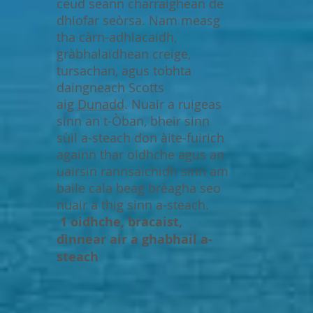
ceud seann charraighean de
dhiofar seòrsa. Nam measg
tha càrn-adhlacaidh,
gràbhalaidhean creige,
tursachan, agus tobhta
daingneach Scotts
aig
Dunadd
. Nuair a ruigeas
sinn an t-Òban, bheir sinn
sùil a-steach don àite-fuirich
againn thar oidhche agus an
uairsin rannsaichidh sinn am
baile cala beag brèagha seo
nuair a thig sinn a-steach.
1 oidhche, bracaist,
dìnnear air a ghabhail a-
steach