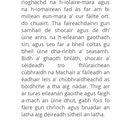
rìoghachd na h-iolaire-mara agus
na h-iomairean fad às far am bi
millean eun-mara a’ cur fàilte ort.
do chuairt. Tha faireachdainn gun
samhail de shocair agus de dh’
ùine anns na h-eileanan gaothach
sin, agus seo far a bheil coltas gu
bheil ùine dha-rìribh a’ seasamh.
Bidh a’ ghaoth bhlàth, shocair a’
sèideadh tro fhlùraichean
cùbhraidh na Machair a’ fàileadh an
èadhair leis a’ chùbhraidheachd as
bòidhche a tha aig nàdar. Thig air
ar turas eileanan gaoithe agus faigh
a-mach an ùine dhut, gabh fois fo
fàire gun chrìoch agus bruadar an
latha aig deireadh sìtheil an latha.