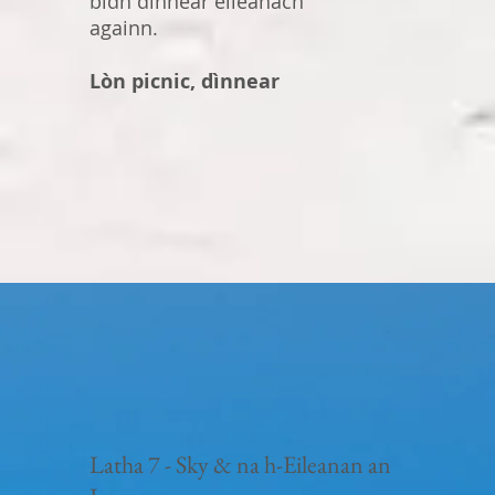
bidh dìnnear eileanach
againn.
Lòn picnic, dìnnear
Latha 7 - Sky & na h-Eileanan an