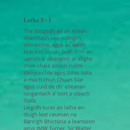
Latha 3 - Ì
Tha dùsgadh air an eilean
shàmhach seo rudeigin
sònraichte, agus às deidh
bracaist socair, bidh sinn an
uairsin a’ dèanamh ar slighe
chun chala airson cuirm
shònraichte agus turas bàta
a-mach chun Chuan Siar
agus cuid de dh’ eileanan
iongantach a’ toirt a-steach
Stafa.
Leigidh turas an latha an-
diugh leat ceuman na
Banrigh Bhictòria a leantainn
agus JMW Turner, Sir Walter