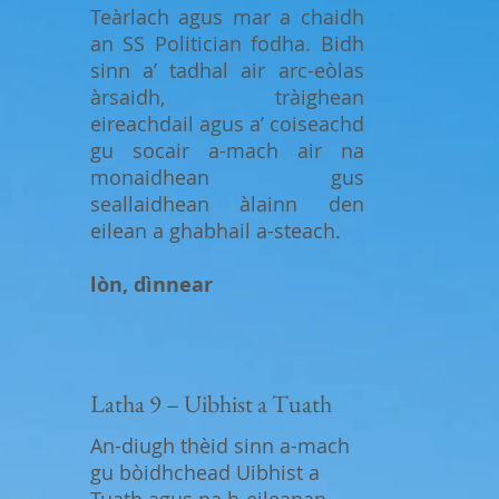
Teàrlach agus mar a chaidh
an SS Politician fodha. Bidh
sinn a’ tadhal air arc-eòlas
àrsaidh, tràighean
eireachdail agus a’ coiseachd
gu socair a-mach air na
monaidhean gus
seallaidhean àlainn den
eilean a ghabhail a-steach.
lòn, dìnnear
Latha 9 – Uibhist a Tuath
An-diugh thèid sinn a-mach
gu bòidhchead Uibhist a
Tuath agus na h-eileanan