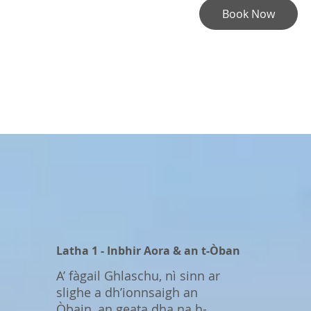
Book Now
Latha 1 - Inbhir Aora & an t-Òban
A’ fàgail Ghlaschu, nì sinn ar
slighe a dh’ionnsaigh an
Òbain, an geata dha na h-