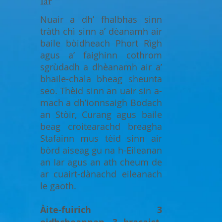
Iar
Nuair a dh’ fhalbhas sinn
tràth chì sinn a’ dèanamh air
baile bòidheach Phort Rìgh
agus a’ faighinn cothrom
sgrùdadh a dhèanamh air a’
bhaile-chala bheag sheunta
seo. Thèid sinn an uair sin a-
mach a dh’ionnsaigh Bodach
an Stòir, Curang agus baile
beag croitearachd breagha
Stafainn mus tèid sinn air
bòrd aiseag gu na h-Eileanan
an Iar agus an ath cheum de
ar cuairt-dànachd eileanach
le gaoth.
Àite-fuirich 3