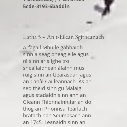
5cde-3193-6baddin
Latha 5 – An t-Eilean Sgitheanach
A’ fàgail Mhuile gabhaidh
sinn aiseag bheag eile agus
nì sinn ar slighe tro
sheallaidhean àlainn mus
ruig sinn an Gearasdan agus
an Canàl Cailleannach. Às an
seo thèid sinn gu Malaig
agus stadaidh sinn ann an
Gleann Fhionnainn far an do
thog am Prionnsa Teàrlach
bratach nan Seumasach ann
an 1745. Leanaidh sinn an