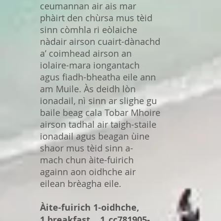
ceumannan air ais mar
phàirt den chùrsa mus tèid
sinn còmhla ri eòlaiche
nàdair airson cuairt-dànachd
a’ coimhead airson an
iolaire-mara iongantach
agus fiadh-bheatha eile ann
am Muile. Às deidh lòn
ionadail, nì sinn ar slighe gu
baile beag cala Tobar Mhoire
airson tadhal air taigh-staile
ionadail agus beagan ùine
shaor mus tèid sinn a-
mach chun àite-fuirich
againn aon oidhche air
eilean brèagha eile.
Àite-fuirich 1-oidhche,
1 breakfast, , 1_cc781905-