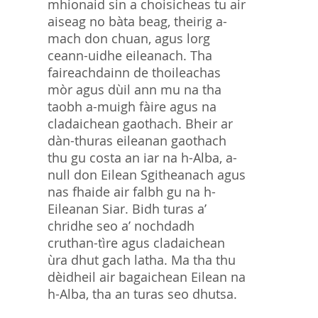
mhionaid sin a choisicheas tu air
aiseag no bàta beag, theirig a-
mach don chuan, agus lorg
ceann-uidhe eileanach. Tha
faireachdainn de thoileachas
mòr agus dùil ann mu na tha
taobh a-muigh fàire agus na
cladaichean gaothach. Bheir ar
dàn-thuras eileanan gaothach
thu gu costa an iar na h-Alba, a-
null don Eilean Sgitheanach agus
nas fhaide air falbh gu na h-
Eileanan Siar. Bidh turas a’
chridhe seo a’ nochdadh
cruthan-tìre agus cladaichean
ùra dhut gach latha. Ma tha thu
dèidheil air bagaichean Eilean na
h-Alba, tha an turas seo dhutsa.