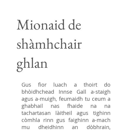
Mionaid de
shàmhchair
ghlan
Gus fìor luach a thoirt do
bhòidhchead Innse Gall a-staigh
agus a-muigh, feumaidh tu ceum a
ghabhail nas fhaide na na
tachartasan làitheil agus tighinn
còmhla rinn gus faighinn a-mach
mu dheidhinn an dòbhrain,