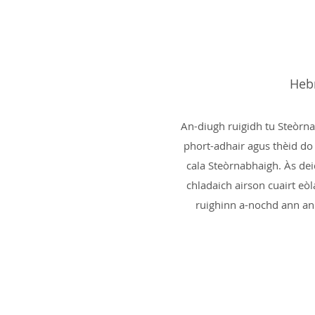
Heb
An-diugh ruigidh tu Steòrnab
phort-adhair agus thèid do 
cala Steòrnabhaigh. Às dei
chladaich airson cuairt eòl
ruighinn a-nochd ann an