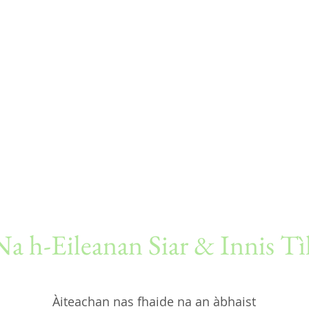
a h-Eileanan Siar & Innis Tì
Àiteachan nas fhaide na an àbhaist