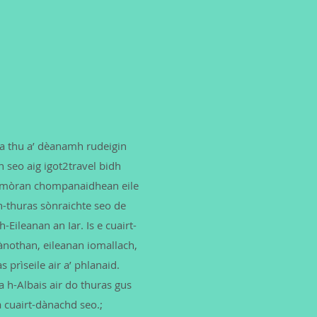
tha thu a’ dèanamh rudeigin
 seo aig igot2travel bidh
il mòran chompanaidhean eile
àn-thuras sònraichte seo de
Eileanan an Iar. Is e cuairt-
cànothan, eileanan iomallach,
 prìseile air a’ phlanaid.
 h-Albais air do thuras gus
 cuairt-dànachd seo.;