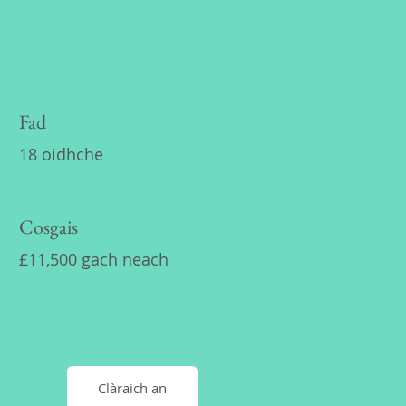
Fad
18 oidhche
Cosgais
£11,500 gach neach
Clàraich an