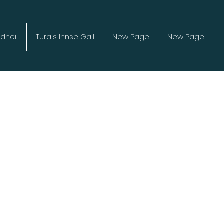
dheil
Turais Innse Gall
New Page
New Page