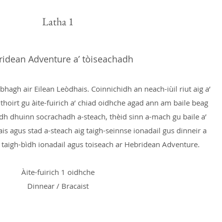
Latha 1
ridean Adventure a’ tòiseachadh
hagh air Eilean Leòdhais. Coinnichidh an neach-iùil riut aig a’
thoirt gu àite-fuirich a’ chiad oidhche agad ann am baile beag
dh dhuinn socrachadh a-steach, thèid sinn a-mach gu baile a’
ais agus stad a-steach aig taigh-seinnse ionadail gus dinneir a
 taigh-bìdh ionadail agus toiseach ar Hebridean Adventure.
Àite-fuirich 1 oidhche
Dinnear / Bracaist