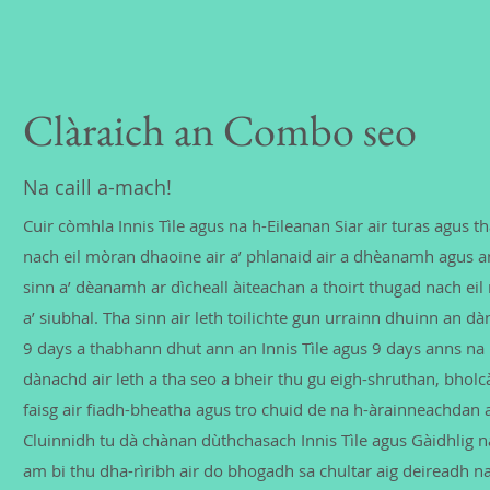
Clàraich an Combo seo
Na caill a-mach!
Cuir còmhla Innis Tìle agus na h-Eileanan Siar air turas agus 
nach eil mòran dhaoine air a’ phlanaid air a dhèanamh agus an
sinn a’ dèanamh ar dìcheall àiteachan a thoirt thugad nach e
a’ siubhal. Tha sinn air leth toilichte gun urrainn dhuinn an d
9 days a thabhann dhut ann an Innis Tìle agus 9 days anns na h-
dànachd air leth a tha seo a bheir thu gu eigh-shruthan, bhol
faisg air fiadh-bheatha agus tro chuid de na h-àrainneachdan as
Cluinnidh tu dà chànan dùthchasach Innis Tìle agus Gàidhlig na
am bi thu dha-rìribh air do bhogadh sa chultar aig deireadh na