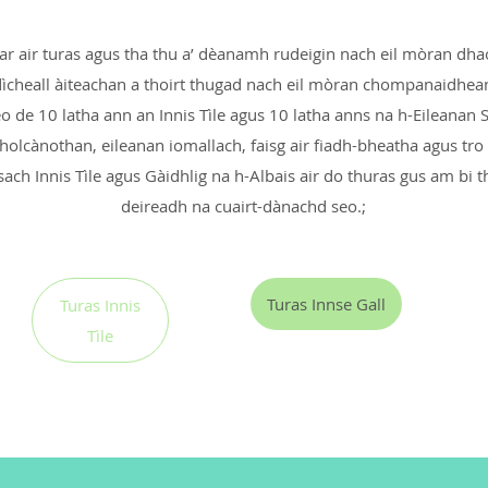
iar air turas agus tha thu a’ dèanamh rudeigin nach eil mòran dh
ìcheall àiteachan a thoirt thugad nach eil mòran chompanaidhean ei
 de 10 latha ann an Innis Tìle agus 10 latha anns na h-Eileanan S
bholcànothan, eileanan iomallach, faisg air fiadh-bheatha agus tro 
ch Innis Tìle agus Gàidhlig na h-Albais air do thuras gus am bi t
deireadh na cuairt-dànachd seo.;
Turas Innse Gall
Turas Innis
Tìle