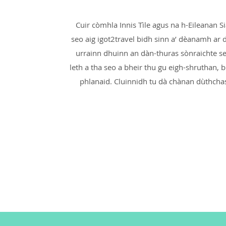
Cuir còmhla Innis Tìle agus na h-Eileanan S
seo aig igot2travel bidh sinn a’ dèanamh ar d
urrainn dhuinn an dàn-thuras sònraichte seo
leth a tha seo a bheir thu gu eigh-shruthan, 
phlanaid. Cluinnidh tu dà chànan dùthchasa