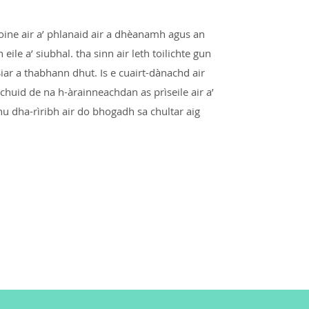
aoine air a’ phlanaid air a dhèanamh agus an
le a’ siubhal. tha sinn air leth toilichte gun
iar a thabhann dhut. Is e cuairt-dànachd air
chuid de na h-àrainneachdan as prìseile air a’
hu dha-rìribh air do bhogadh sa chultar aig