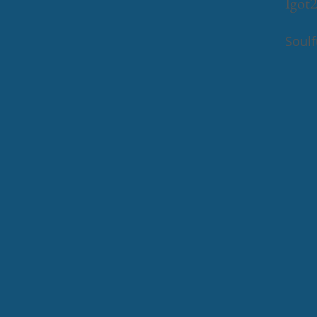
Igot2
Soulf