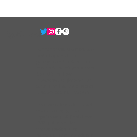
igot2travel
IGOT2TRAVEL LIMITED, een
bedrijf opgericht en
geregistreerd in Schotland
met ondernemingsnummer
667202, en haar
maatschappelijke zetel is 1
Struan, Sollas, Isle of North
Uist, Schotland, HS6 5DA.
Deze website en de inhoud
ervan is copyright van
[igot2travel] - © [igot2travel
[2021]. Alle rechten
voorbehouden. Elke
herverdeling of reproductie